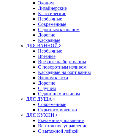
Эконом
Дизайнерские
Классические
Необычные
Современные
С донным клапаном
Дорогие
Каскадные
ДЛЯ ВАННОЙ
Необычные
Врезные
Врезные на борт ванны
С поворотным изливом
Каскадные на борт ванны
Эконом класса
Дорогие
С душем
C длинным изливом
ДЛЯ ДУША
Современные
Скрытого монтажа
ДЛЯ КУХНИ
Рычажное управление
Вентильное управление
С вытяжной лейкой