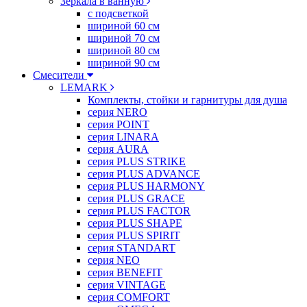
Зеркала в ванную
с подсветкой
шириной 60 см
шириной 70 см
шириной 80 см
шириной 90 см
Смесители
LEMARK
Комплекты, стойки и гарнитуры для душа
серия NERO
серия POINT
серия LINARA
серия AURA
серия PLUS STRIKE
серия PLUS ADVANCE
серия PLUS HARMONY
серия PLUS GRACE
серия PLUS FACTOR
серия PLUS SHAPE
серия PLUS SPIRIT
серия STANDART
серия NEO
серия BENEFIT
серия VINTAGE
серия COMFORT