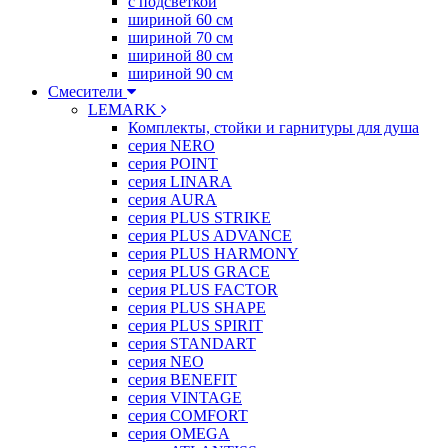
с подсветкой
шириной 60 см
шириной 70 см
шириной 80 см
шириной 90 см
Смесители
LEMARK
Комплекты, стойки и гарнитуры для душа
серия NERO
серия POINT
серия LINARA
серия AURA
серия PLUS STRIKE
серия PLUS ADVANCE
серия PLUS HARMONY
серия PLUS GRACE
серия PLUS FACTOR
серия PLUS SHAPE
серия PLUS SPIRIT
серия STANDART
серия NEO
серия BENEFIT
серия VINTAGE
серия COMFORT
серия OMEGA