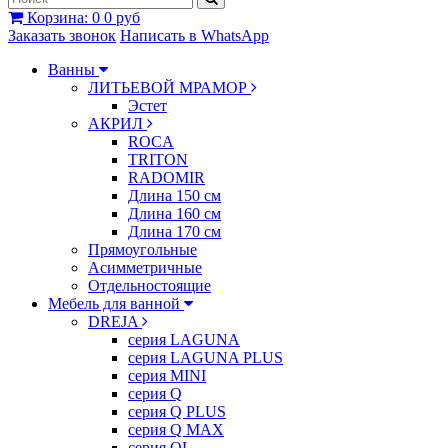
Корзина
:
0
0 руб
Заказать звонок
Написать в WhatsApp
Ванны
ЛИТЬЕВОЙ МРАМОР
Эстет
АКРИЛ
ROCA
TRITON
RADOMIR
Длина 150 см
Длина 160 см
Длина 170 см
Прямоугольные
Асимметричные
Отдельностоящие
Мебель для ванной
DREJA
серия LAGUNA
серия LAGUNA PLUS
серия MINI
серия Q
серия Q PLUS
серия Q MAX
серия QL