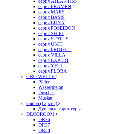
серия ATLANTISS
серия PRAMEN
серия MARS
серия BASIS
серия LUNA
серия POSEIDON
серия SHIFT
серия STATUS
серия UNIT
серия PROJECT
серия VILLA
серия EXPERT
серия YETI
серия FLORA
GRO WELLE
Pfefer
Wassermelon
Dusсhes
Muskat
Garcia (Гарсия)
Душевые гарнитуры
DECOROOM
DR36
DR37
DR38