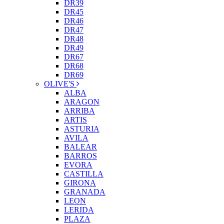
DR39
DR45
DR46
DR47
DR48
DR49
DR67
DR68
DR69
OLIVE'S
ALBA
ARAGON
ARRIBA
ARTIS
ASTURIA
AVILA
BALEAR
BARROS
EVORA
CASTILLA
GIRONA
GRANADA
LEON
LERIDA
PLAZA