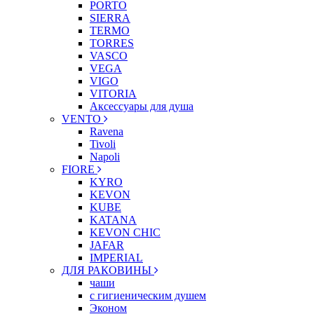
PORTO
SIERRA
TERMO
TORRES
VASCO
VEGA
VIGO
VITORIA
Аксессуары для душа
VENTO
Ravena
Tivoli
Napoli
FIORE
KYRO
KEVON
KUBE
KATANA
KEVON CHIC
JAFAR
IMPERIAL
ДЛЯ РАКОВИНЫ
чаши
с гигиеническим душем
Эконом