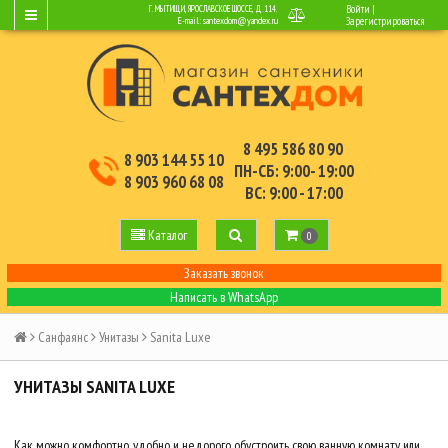
Войти
|
Г. МЫТИЩИ, ЯРОСЛАВСКОЕ ШОССЕ, Д.114.
E-mail:
santexdom@yandex.ru
Зарегистрироваться
8 495 586 80 90
8 903 144 55 10
ПН-СБ: 9:00- 19:00
8 903 960 68 08
ВС: 9:00 - 17:00
Каталог
0
Заказать звонок
Написать в WhatsApp
Санфаянс
Унитазы
Sanita Luxe
УНИТАЗЫ SANITA LUXE
Как можно комфортно, удобно и недорого обустроить свою ванную комнату или