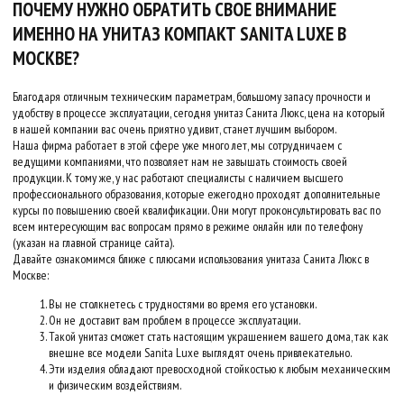
ПОЧЕМУ НУЖНО ОБРАТИТЬ СВОЕ ВНИМАНИЕ
ИМЕННО НА УНИТАЗ КОМПАКТ SANITA LUXE В
МОСКВЕ?
Благодаря отличным техническим параметрам, большому запасу прочности и
удобству в процессе эксплуатации, сегодня унитаз Санита Люкс, цена на который
в нашей компании вас очень приятно удивит, станет лучшим выбором.
Наша фирма работает в этой сфере уже много лет, мы сотрудничаем с
ведущими компаниями, что позволяет нам не завышать стоимость своей
продукции. К тому же, у нас работают специалисты с наличием высшего
профессионального образования, которые ежегодно проходят дополнительные
курсы по повышению своей квалификации. Они могут проконсультировать вас по
всем интересующим вас вопросам прямо в режиме онлайн или по телефону
(указан на главной странице сайта).
Давайте ознакомимся ближе с плюсами использования унитаза Санита Люкс в
Москве:
Вы не столкнетесь с трудностями во время его установки.
Он не доставит вам проблем в процессе эксплуатации.
Такой унитаз сможет стать настоящим украшением вашего дома, так как
внешне все модели Sanita Luxe выглядят очень привлекательно.
Эти изделия обладают превосходной стойкостью к любым механическим
и физическим воздействиям.