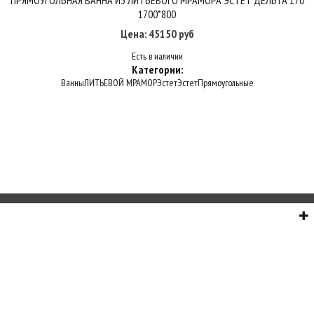
ПРЯМОУГОЛЬНАЯ ВАННА ИЗ ЛИТЬЕВОГО МРАМОРА ЭСТЕТ ДЕЛЬТА 170
1700*800
Цена: 45150 руб
Есть в наличии
Категории:
Ванны
ЛИТЬЕВОЙ МРАМОР
Эстет
Эстет
Прямоугольные
О НАС
СЕРВИС
ИНФОРМАЦИЯ