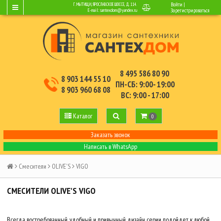
Войти
|
Г. МЫТИЩИ, ЯРОСЛАВСКОЕ ШОССЕ, Д.114.
E-mail:
santexdom@yandex.ru
Зарегистрироваться
8 495 586 80 90
8 903 144 55 10
ПН-СБ: 9:00- 19:00
8 903 960 68 08
ВС: 9:00 - 17:00
Каталог
0
Заказать звонок
Написать в WhatsApp
Смесители
OLIVE'S
VIGO
СМЕСИТЕЛИ OLIVE'S VIGO
Всегда востребованный, удобный и привычный дизайн серии подойдет к любой