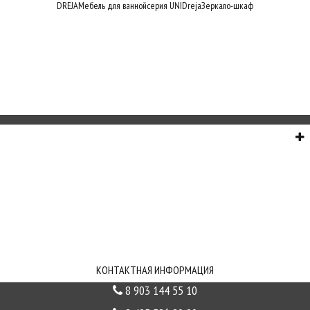
DREJA
Мебель для ванной
серия UNI
Dreja
Зеркало-шкаф
О НАС
СЕРВИС
ИНФОРМАЦИЯ
СВЯЗЬ С НАМИ
КОНТАКТНАЯ ИНФОРМАЦИЯ
8 903 144 55 10