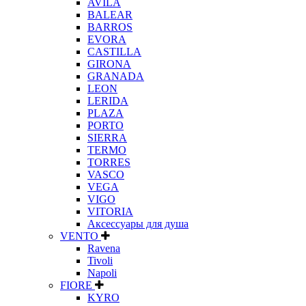
AVILA
BALEAR
BARROS
EVORA
CASTILLA
GIRONA
GRANADA
LEON
LERIDA
PLAZA
PORTO
SIERRA
TERMO
TORRES
VASCO
VEGA
VIGO
VITORIA
Аксессуары для душа
VENTO
Ravena
Tivoli
Napoli
FIORE
KYRO