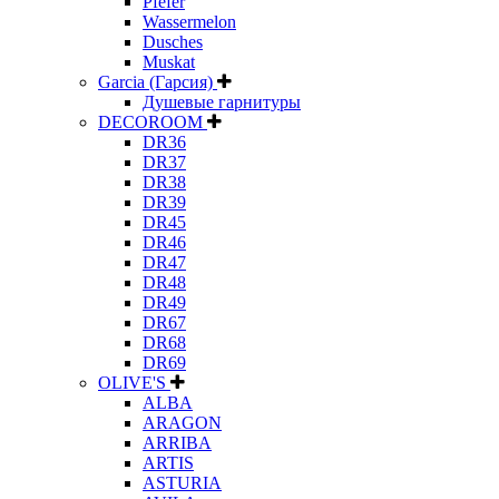
Pfefer
Wassermelon
Dusсhes
Muskat
Garcia (Гарсия)
Душевые гарнитуры
DECOROOM
DR36
DR37
DR38
DR39
DR45
DR46
DR47
DR48
DR49
DR67
DR68
DR69
OLIVE'S
ALBA
ARAGON
ARRIBA
ARTIS
ASTURIA