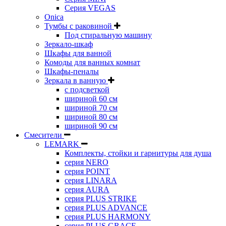
Серия VEGAS
Onica
Тумбы с раковиной
Под стиральную машину
Зеркало-шкаф
Шкафы для ванной
Комоды для ванных комнат
Шкафы-пеналы
Зеркала в ванную
с подсветкой
шириной 60 см
шириной 70 см
шириной 80 см
шириной 90 см
Смесители
LEMARK
Комплекты, стойки и гарнитуры для душа
серия NERO
серия POINT
серия LINARA
серия AURA
серия PLUS STRIKE
серия PLUS ADVANCE
серия PLUS HARMONY
серия PLUS GRACE