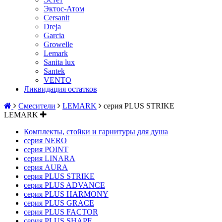
Эктос-Атом
Cersanit
Dreja
Garcia
Growelle
Lemark
Sanita lux
Santek
VENTO
Ликвидация остатков
Смесители
LEMARK
серия PLUS STRIKE
LEMARK
Комплекты, стойки и гарнитуры для душа
серия NERO
серия POINT
серия LINARA
серия AURA
серия PLUS STRIKE
серия PLUS ADVANCE
серия PLUS HARMONY
серия PLUS GRACE
серия PLUS FACTOR
серия PLUS SHAPE