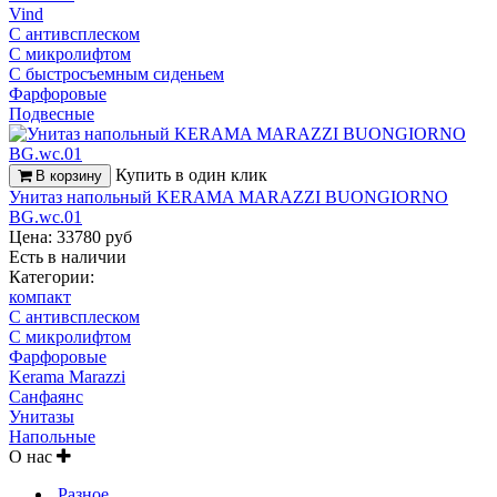
Vind
С антивсплеском
С микролифтом
С быстросъемным сиденьем
Фарфоровые
Подвесные
Купить в один клик
В корзину
Унитаз напольный KERAMA MARAZZI BUONGIORNO
BG.wc.01
Цена: 33780 руб
Есть в наличии
Категории:
компакт
С антивсплеском
С микролифтом
Фарфоровые
Kerama Marazzi
Санфаянс
Унитазы
Напольные
О нас
Разное