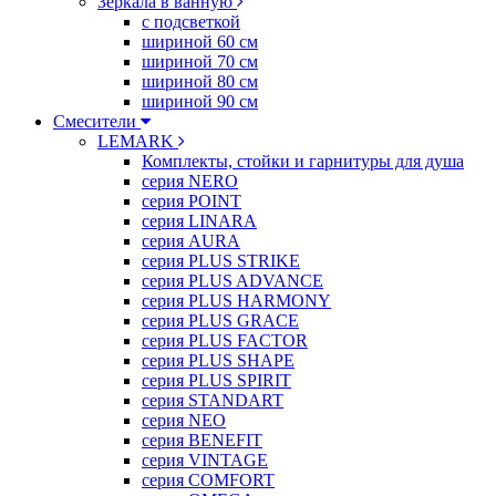
Зеркала в ванную
с подсветкой
шириной 60 см
шириной 70 см
шириной 80 см
шириной 90 см
Смесители
LEMARK
Комплекты, стойки и гарнитуры для душа
серия NERO
серия POINT
серия LINARA
серия AURA
серия PLUS STRIKE
серия PLUS ADVANCE
серия PLUS HARMONY
серия PLUS GRACE
серия PLUS FACTOR
серия PLUS SHAPE
серия PLUS SPIRIT
серия STANDART
серия NEO
серия BENEFIT
серия VINTAGE
серия COMFORT