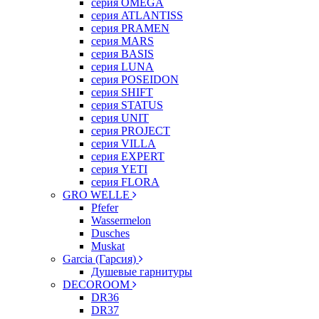
серия OMEGA
серия ATLANTISS
серия PRAMEN
серия MARS
серия BASIS
серия LUNA
серия POSEIDON
серия SHIFT
серия STATUS
серия UNIT
серия PROJECT
серия VILLA
серия EXPERT
серия YETI
серия FLORA
GRO WELLE
Pfefer
Wassermelon
Dusсhes
Muskat
Garcia (Гарсия)
Душевые гарнитуры
DECOROOM
DR36
DR37