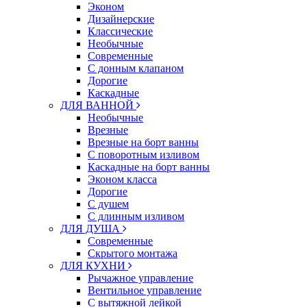
Эконом
Дизайнерские
Классические
Необычные
Современные
С донным клапаном
Дорогие
Каскадные
ДЛЯ ВАННОЙ
Необычные
Врезные
Врезные на борт ванны
С поворотным изливом
Каскадные на борт ванны
Эконом класса
Дорогие
С душем
C длинным изливом
ДЛЯ ДУША
Современные
Скрытого монтажа
ДЛЯ КУХНИ
Рычажное управление
Вентильное управление
С вытяжной лейкой