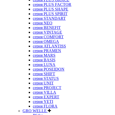
серия PLUS FACTOR
серия PLUS SHAPE
серия PLUS SPIRIT
серия STANDART
серия NEO
серия BENEFIT
серия VINTAGE
серия COMFORT
серия OMEGA
серия ATLANTISS
серия PRAMEN
серия MARS
серия BASIS
серия LUNA
серия POSEIDON
серия SHIFT
серия STATUS
серия UNIT
серия PROJECT
серия VILLA
серия EXPERT
серия YETI
серия FLORA
GRO WELLE