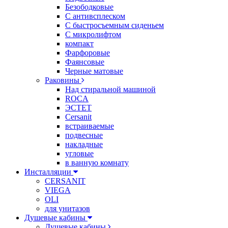
Безободковые
С антивсплеском
С быстросъемным сиденьем
С микролифтом
компакт
Фарфоровые
Фаянсовые
Черные матовые
Раковины
Над стиральной машиной
ROCA
ЭСТЕТ
Cersanit
встраиваемые
подвесные
накладные
угловые
в ванную комнату
Инсталляции
CERSANIT
VIEGA
OLI
для унитазов
Душевые кабины
Душевые кабины