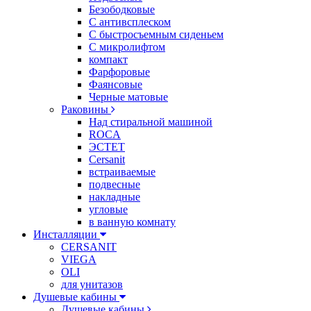
Безободковые
С антивсплеском
С быстросъемным сиденьем
С микролифтом
компакт
Фарфоровые
Фаянсовые
Черные матовые
Раковины
Над стиральной машиной
ROCA
ЭСТЕТ
Cersanit
встраиваемые
подвесные
накладные
угловые
в ванную комнату
Инсталляции
CERSANIT
VIEGA
OLI
для унитазов
Душевые кабины
Душевые кабины