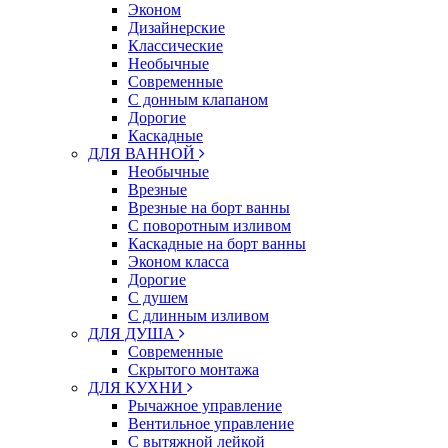
Эконом
Дизайнерские
Классические
Необычные
Современные
С донным клапаном
Дорогие
Каскадные
ДЛЯ ВАННОЙ
Необычные
Врезные
Врезные на борт ванны
С поворотным изливом
Каскадные на борт ванны
Эконом класса
Дорогие
С душем
C длинным изливом
ДЛЯ ДУША
Современные
Скрытого монтажа
ДЛЯ КУХНИ
Рычажное управление
Вентильное управление
С вытяжной лейкой