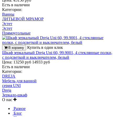
Цена: 45150 руб
Есть в наличии
Категории:
Ванны
ЛИТЬЕВОЙ МРАМОР
Эстет
Эстет
Прямоугольные
Купить в один клик
В корзину
Шкаф зеркальный Dreja Uni 60, 99.9001, 4 стеклянные полки,
с подсветкой и выключателем, белый
Цена: 13250 руб
14933 руб
Есть в наличии
Категории:
DREJA
Мебель для ванной
серия UNI
Dreja
Зеркало-шкаф
О нас
Разное
Блог