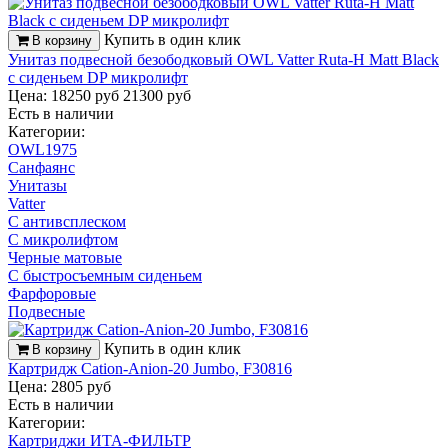
Купить в один клик
В корзину
Унитаз подвесной безободковый OWL Vatter Ruta-H Matt Black
с сиденьем DP микролифт
Цена: 18250 руб
21300 руб
Есть в наличии
Категории:
OWL1975
Санфаянс
Унитазы
Vatter
С антивсплеском
С микролифтом
Черные матовые
С быстросъемным сиденьем
Фарфоровые
Подвесные
Купить в один клик
В корзину
Картридж Cation-Anion-20 Jumbo, F30816
Цена: 2805 руб
Есть в наличии
Категории:
Картриджи ИТА-ФИЛЬТР