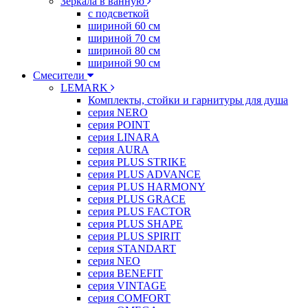
Зеркала в ванную
с подсветкой
шириной 60 см
шириной 70 см
шириной 80 см
шириной 90 см
Смесители
LEMARK
Комплекты, стойки и гарнитуры для душа
серия NERO
серия POINT
серия LINARA
серия AURA
серия PLUS STRIKE
серия PLUS ADVANCE
серия PLUS HARMONY
серия PLUS GRACE
серия PLUS FACTOR
серия PLUS SHAPE
серия PLUS SPIRIT
серия STANDART
серия NEO
серия BENEFIT
серия VINTAGE
серия COMFORT