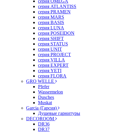
серия OMEGA
серия ATLANTISS
серия PRAMEN
серия MARS
серия BASIS
серия LUNA
серия POSEIDON
серия SHIFT
серия STATUS
серия UNIT
серия PROJECT
серия VILLA
серия EXPERT
серия YETI
серия FLORA
GRO WELLE
Pfefer
Wassermelon
Dusсhes
Muskat
Garcia (Гарсия)
Душевые гарнитуры
DECOROOM
DR36
DR37