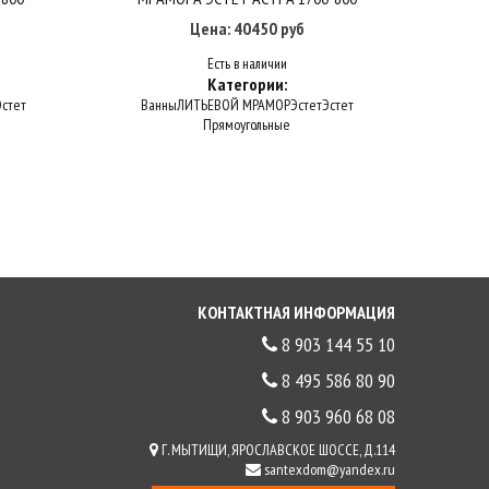
Цена: 40450 руб
Есть в наличии
Категории:
Эстет
Ванны
ЛИТЬЕВОЙ МРАМОР
Эстет
Эстет
Ва
Прямоугольные
КОНТАКТНАЯ ИНФОРМАЦИЯ
8 903 144 55 10
8 495 586 80 90
8 903 960 68 08
Г. МЫТИЩИ, ЯРОСЛАВСКОЕ ШОССЕ, Д.114
santexdom@yandex.ru