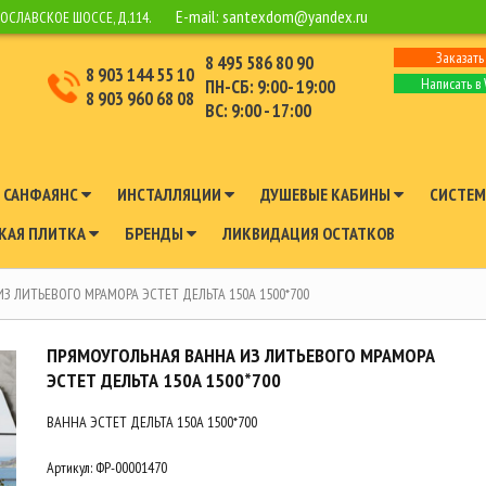
E-mail:
santexdom@yandex.ru
РОСЛАВСКОЕ ШОССЕ, Д.114.
Заказать
8 495 586 80 90
8 903 144 55 10
Написать в
ПН-СБ: 9:00- 19:00
8 903 960 68 08
ВС: 9:00 - 17:00
САНФАЯНС
ИНСТАЛЛЯЦИИ
ДУШЕВЫЕ КАБИНЫ
СИСТЕМ
КАЯ ПЛИТКА
БРЕНДЫ
ЛИКВИДАЦИЯ ОСТАТКОВ
З ЛИТЬЕВОГО МРАМОРА ЭСТЕТ ДЕЛЬТА 150A 1500*700
ПРЯМОУГОЛЬНАЯ ВАННА ИЗ ЛИТЬЕВОГО МРАМОРА
ЭСТЕТ ДЕЛЬТА 150A 1500*700
ВАННА ЭСТЕТ ДЕЛЬТА 150A 1500*700
Артикул:
ФР-00001470