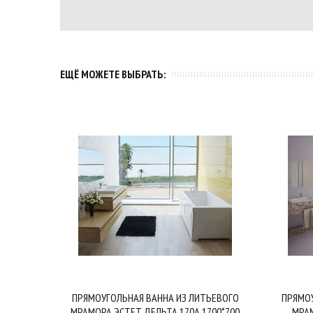
ЕЩЁ МОЖЕТЕ ВЫБРАТЬ:
ПРЯМОУГОЛЬНАЯ ВАННА ИЗ ЛИТЬЕВОГО
ПРЯМОУ
Купить в один клик
В корзину
МРАМОРА ЭСТЕТ ДЕЛЬТА 170А 1700*700
МРАМ