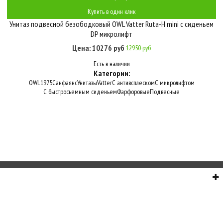
Купить в один клик
Унитаз подвесной безободковый OWL Vatter Ruta-H mini с сиденьем
DP микролифт
Цена: 10276 руб
12950 руб
Есть в наличии
Категории:
OWL1975
Санфаянс
Унитазы
Vatter
С антивсплеском
С микролифтом
С быстросъемным сиденьем
Фарфоровые
Подвесные
О НАС
СЕРВИС