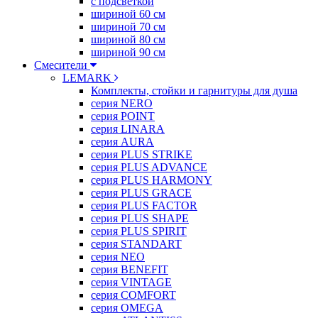
с подсветкой
шириной 60 см
шириной 70 см
шириной 80 см
шириной 90 см
Смесители
LEMARK
Комплекты, стойки и гарнитуры для душа
серия NERO
серия POINT
серия LINARA
серия AURA
серия PLUS STRIKE
серия PLUS ADVANCE
серия PLUS HARMONY
серия PLUS GRACE
серия PLUS FACTOR
серия PLUS SHAPE
серия PLUS SPIRIT
серия STANDART
серия NEO
серия BENEFIT
серия VINTAGE
серия COMFORT
серия OMEGA