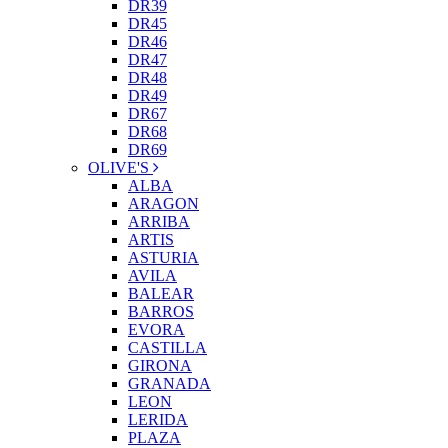
DR39
DR45
DR46
DR47
DR48
DR49
DR67
DR68
DR69
OLIVE'S
ALBA
ARAGON
ARRIBA
ARTIS
ASTURIA
AVILA
BALEAR
BARROS
EVORA
CASTILLA
GIRONA
GRANADA
LEON
LERIDA
PLAZA