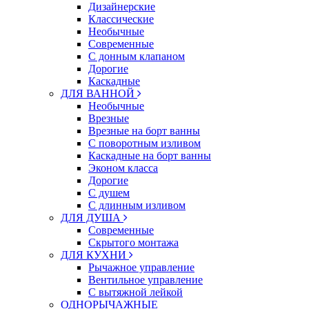
Дизайнерские
Классические
Необычные
Современные
С донным клапаном
Дорогие
Каскадные
ДЛЯ ВАННОЙ
Необычные
Врезные
Врезные на борт ванны
С поворотным изливом
Каскадные на борт ванны
Эконом класса
Дорогие
С душем
C длинным изливом
ДЛЯ ДУША
Современные
Скрытого монтажа
ДЛЯ КУХНИ
Рычажное управление
Вентильное управление
С вытяжной лейкой
ОДНОРЫЧАЖНЫЕ