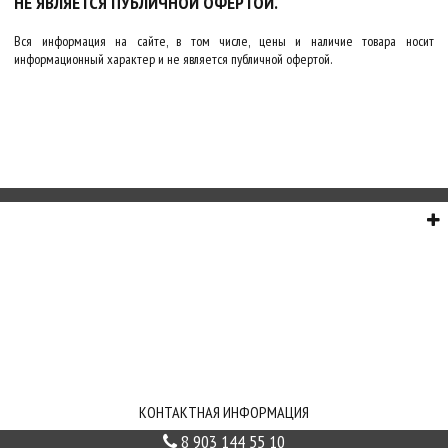
НЕ ЯВЛЯЕТСЯ ПУБЛИЧНОЙ ОФЕРТОЙ.
Вся информация на сайте, в том числе, цены и наличие товара носит
информационный характер и не является публичной офертой.
О НАС
СЕРВИС
ИНФОРМАЦИЯ
СВЯЗЬ С НАМИ
КОНТАКТНАЯ ИНФОРМАЦИЯ
8 903 144 55 10