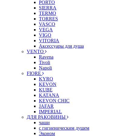
PORTO
SIERRA
TERMO
TORRES
VASCO
VEGA
VIGO
VITORIA
Аксессуары для душа
VENTO
Ravena
Tivoli
Napoli
FIORE
KYRO
KEVON
KUBE
KATANA
KEVON CHIC
JAFAR
IMPERIAL
ДЛЯ РАКОВИНЫ
чаши
с гигиеническим душем
Эконом