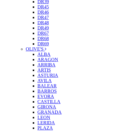
DR39
DR45
DR46
DR47
DR48
DR49
DR67
DR68
DR69
OLIVE'S
ALBA
ARAGON
ARRIBA
ARTIS
ASTURIA
AVILA
BALEAR
BARROS
EVORA
CASTILLA
GIRONA
GRANADA
LEON
LERIDA
PLAZA