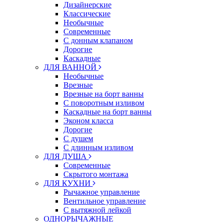
Дизайнерские
Классические
Необычные
Современные
С донным клапаном
Дорогие
Каскадные
ДЛЯ ВАННОЙ
Необычные
Врезные
Врезные на борт ванны
С поворотным изливом
Каскадные на борт ванны
Эконом класса
Дорогие
С душем
C длинным изливом
ДЛЯ ДУША
Современные
Скрытого монтажа
ДЛЯ КУХНИ
Рычажное управление
Вентильное управление
С вытяжной лейкой
ОДНОРЫЧАЖНЫЕ