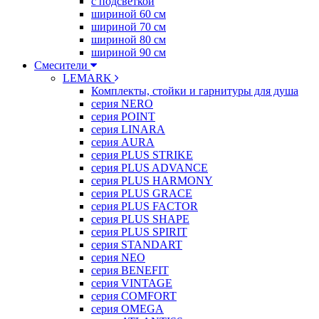
с подсветкой
шириной 60 см
шириной 70 см
шириной 80 см
шириной 90 см
Смесители
LEMARK
Комплекты, стойки и гарнитуры для душа
серия NERO
серия POINT
серия LINARA
серия AURA
серия PLUS STRIKE
серия PLUS ADVANCE
серия PLUS HARMONY
серия PLUS GRACE
серия PLUS FACTOR
серия PLUS SHAPE
серия PLUS SPIRIT
серия STANDART
серия NEO
серия BENEFIT
серия VINTAGE
серия COMFORT
серия OMEGA