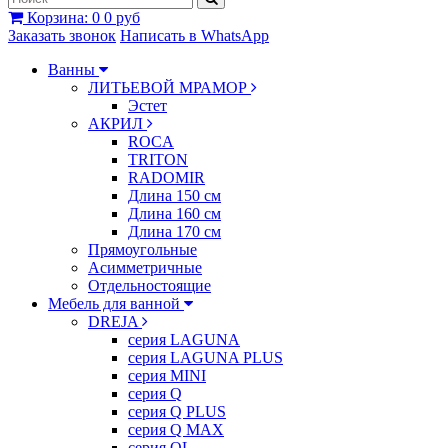
Корзина
:
0
0 руб
Заказать звонок
Написать в WhatsApp
Ванны
ЛИТЬЕВОЙ МРАМОР
Эстет
АКРИЛ
ROCA
TRITON
RADOMIR
Длина 150 см
Длина 160 см
Длина 170 см
Прямоугольные
Асимметричные
Отдельностоящие
Мебель для ванной
DREJA
серия LAGUNA
серия LAGUNA PLUS
серия MINI
серия Q
серия Q PLUS
серия Q MAX
серия QL