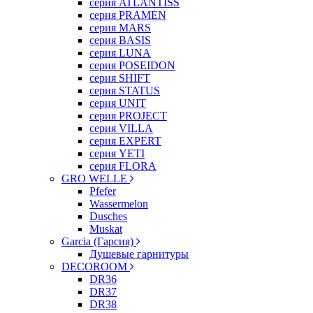
серия ATLANTISS
серия PRAMEN
серия MARS
серия BASIS
серия LUNA
серия POSEIDON
серия SHIFT
серия STATUS
серия UNIT
серия PROJECT
серия VILLA
серия EXPERT
серия YETI
серия FLORA
GRO WELLE
Pfefer
Wassermelon
Dusсhes
Muskat
Garcia (Гарсия)
Душевые гарнитуры
DECOROOM
DR36
DR37
DR38