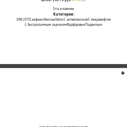
Есть в наличии
Категории:
OWL1975
Санфаянс
Унитазы
Vatter
С антивсплеском
С микролифтом
С быстросъемным сиденьем
Фарфоровые
Подвесные
О НАС
СЕРВИС
ИНФОРМАЦИЯ
СВЯЗЬ С НАМИ