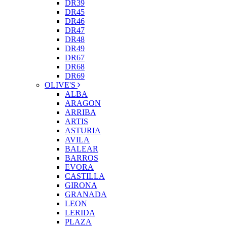
DR39
DR45
DR46
DR47
DR48
DR49
DR67
DR68
DR69
OLIVE'S
ALBA
ARAGON
ARRIBA
ARTIS
ASTURIA
AVILA
BALEAR
BARROS
EVORA
CASTILLA
GIRONA
GRANADA
LEON
LERIDA
PLAZA