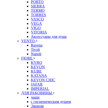
PORTO
SIERRA
TERMO
TORRES
VASCO
VEGA
VIGO
VITORIA
Аксессуары для душа
VENTO
Ravena
Tivoli
Napoli
FIORE
KYRO
KEVON
KUBE
KATANA
KEVON CHIC
JAFAR
IMPERIAL
ДЛЯ РАКОВИНЫ
чаши
с гигиеническим душем
Эконом