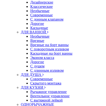
Дизайнерские
Классические
Необычные
Современные
С донным клапаном
Дорогие
Каскадные
ДЛЯ ВАННОЙ
Необычные
Врезные
Врезные на борт ванны
С поворотным изливом
Каскадные на борт ванны
Эконом класса
Дорогие
С душем
C длинным изливом
ДЛЯ ДУША
Современные
Скрытого монтажа
ДЛЯ КУХНИ
Рычажное управление
Вентильное управление
С вытяжной лейкой
ОДНОРЫЧАЖНЫЕ