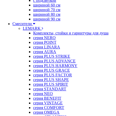
с подсветкой
шириной 60 см
шириной 70 см
шириной 80 см
шириной 90 см
Смесители
LEMARK
Комплекты, стойки и гарнитуры для душа
серия NERO
серия POINT
серия LINARA
серия AURA
серия PLUS STRIKE
серия PLUS ADVANCE
серия PLUS HARMONY
серия PLUS GRACE
серия PLUS FACTOR
серия PLUS SHAPE
серия PLUS SPIRIT
серия STANDART
серия NEO
серия BENEFIT
серия VINTAGE
серия COMFORT
серия OMEGA