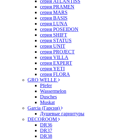
серия ATLANTISS
серия PRAMEN
серия MARS
серия BASIS
серия LUNA
серия POSEIDON
серия SHIFT
серия STATUS
серия UNIT
серия PROJECT
серия VILLA
серия EXPERT
серия YETI
серия FLORA
GRO WELLE
Pfefer
Wassermelon
Dusсhes
Muskat
Garcia (Гарсия)
Душевые гарнитуры
DECOROOM
DR36
DR37
DR38