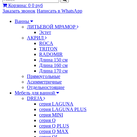
Корзина
:
0
0 руб
Заказать звонок
Написать в WhatsApp
Ванны
ЛИТЬЕВОЙ МРАМОР
Эстет
АКРИЛ
ROCA
TRITON
RADOMIR
Длина 150 см
Длина 160 см
Длина 170 см
Прямоугольные
Асимметричные
Отдельностоящие
Мебель для ванной
DREJA
серия LAGUNA
серия LAGUNA PLUS
серия MINI
серия Q
серия Q PLUS
серия Q MAX
серия QL