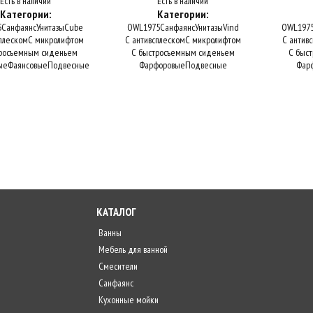
Есть в наличии
Есть в наличии
Категории:
Категории:
5
Санфаянс
Унитазы
Cube
OWL1975
Санфаянс
Унитазы
Vind
OWL197
плеском
С микролифтом
С антивсплеском
С микролифтом
С антив
росъемным сиденьем
С быстросъемным сиденьем
С быс
ые
Фаянсовые
Подвесные
Фарфоровые
Подвесные
Фар
КАТАЛОГ
Ванны
Мебель для ванной
Смесители
Санфаянс
Кухонные мойки