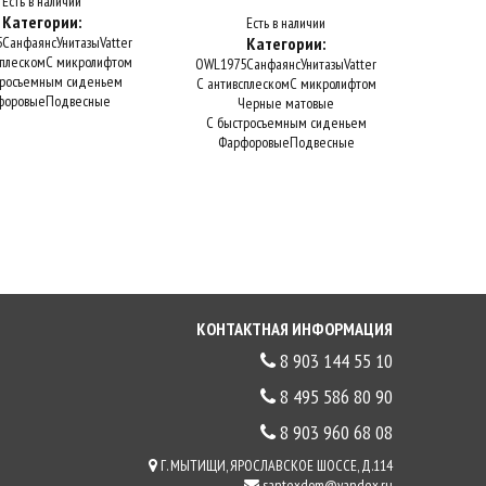
Есть в наличии
Категории:
Есть в наличии
5
Санфаянс
Унитазы
Vatter
Категории:
сплеском
С микролифтом
OWL1975
Санфаянс
Унитазы
Vatter
DREJA
Меб
тросъемным сиденьем
С антивсплеском
С микролифтом
D
форовые
Подвесные
Черные матовые
С быстросъемным сиденьем
Фарфоровые
Подвесные
КОНТАКТНАЯ ИНФОРМАЦИЯ
8 903 144 55 10
8 495 586 80 90
8 903 960 68 08
Г. МЫТИЩИ, ЯРОСЛАВСКОЕ ШОССЕ, Д.114
santexdom@yandex.ru