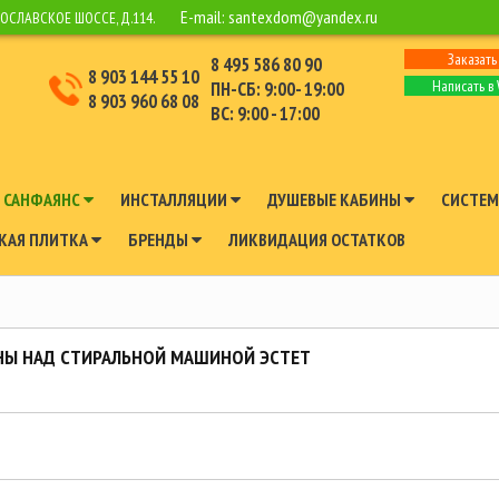
E-mail:
santexdom@yandex.ru
РОСЛАВСКОЕ ШОССЕ, Д.114.
Заказать
8 495 586 80 90
8 903 144 55 10
Написать в
ПН-СБ: 9:00- 19:00
8 903 960 68 08
ВС: 9:00 - 17:00
САНФАЯНС
ИНСТАЛЛЯЦИИ
ДУШЕВЫЕ КАБИНЫ
СИСТЕМ
КАЯ ПЛИТКА
БРЕНДЫ
ЛИКВИДАЦИЯ ОСТАТКОВ
НЫ НАД СТИРАЛЬНОЙ МАШИНОЙ ЭСТЕТ