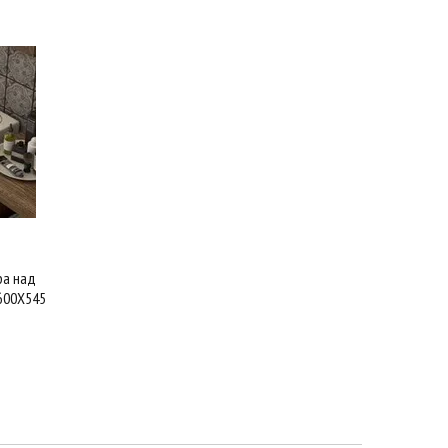
ра над
600Х545