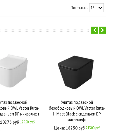
Показывать
итаз подвесной
Унитаз подвесной
Шкаф зе
упить в один клик
В корзину
Купить в один клик
В корзину
К
овый OWL Vatter Ruta-
безободковый OWL Vatter Ruta-
99.9001,
 сиденьем DP микролифт
H Matt Black с сиденьем DP
подсвет
микролифт
 10276 руб
12950 руб
Цена: 18250 руб
Цена:
21300 руб