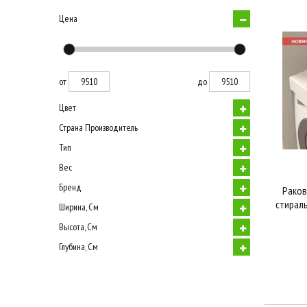
Цена
от
до
Цвет
Страна Производитель
Тип
Вес
Бренд
Раков
стирал
Ширина, См
Высота, См
Глубина, См