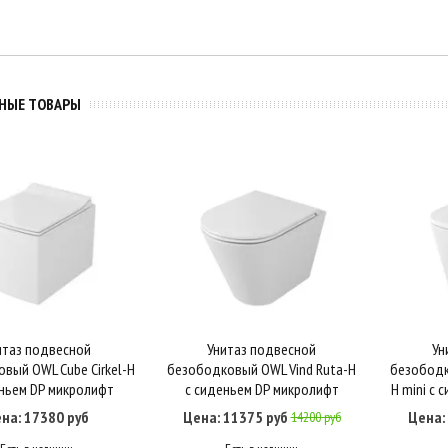
НЫЕ ТОВАРЫ
итаз подвесной
Унитаз подвесной
Ун
пить в один клик
В корзину
Купить в один клик
В корзину
К
вый OWL Cube Cirkel-H
безободковый OWL Vind Ruta-H
безободк
ньем DP микролифт
с сиденьем DP микролифт
H mini с
на: 17380 руб
Цена: 11375 руб
Цена:
14200 руб