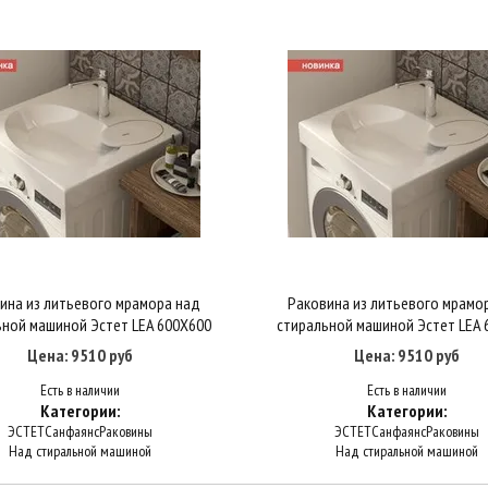
ина из литьевого мрамора над
Раковина из литьевого мрамо
Купить в один клик
В корзину
Купить в один клик
В корзину
ьной машиной Эстет LEA 600Х600
стиральной машиной Эстет LEA 
Цена: 9510 руб
Цена: 9510 руб
Есть в наличии
Есть в наличии
Категории:
Категории:
ЭСТЕТ
Санфаянс
Раковины
ЭСТЕТ
Санфаянс
Раковины
Над стиральной машиной
Над стиральной машиной