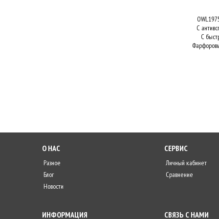
OWL197
С антивс
С быст
Фарфоров
О НАС
СЕРВИС
Разное
Личный кабинет
Блог
Сравнение
Новости
ИНФОРМАЦИЯ
СВЯЗЬ С НАМИ