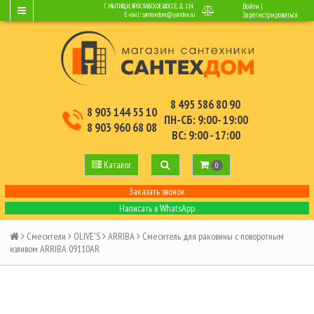
Войти
|
Г. МЫТИЩИ, ЯРОСЛАВСКОЕ ШОССЕ, Д.114.
E-mail:
santexdom@yandex.ru
Зарегистрироваться
8 495 586 80 90
8 903 144 55 10
ПН-СБ: 9:00- 19:00
8 903 960 68 08
ВС: 9:00 - 17:00
Каталог
0
Заказать звонок
Написать в WhatsApp
Смесители
OLIVE'S
ARRIBA
Смеситель для раковины с поворотным
изливом ARRIBA 09110AR