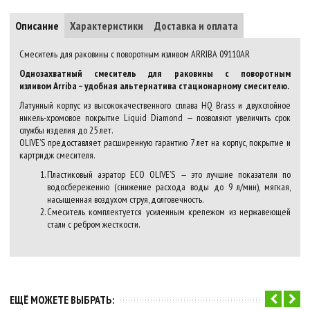
Описание
Характеристики
Доставка и оплата
Смеситель для раковины с поворотным изливом ARRIBA 09110AR
Однозахватный смеситель для раковины с поворотным
изливом Arriba – удобная альтернатива стационарному смесителю.
Латунный корпус из высококачественного сплава HQ Brass и двухслойное
никель-хромовое покрытие Liquid Diamond — позволяют увеличить срок
службы изделия до 25 лет.
OLIVE’S предоставляет расширенную гарантию 7 лет на корпус, покрытие и
картридж смесителя.
Пластиковый аэратор ECO OLIVE’S — это лучшие показатели по
водосбережению (снижение расхода воды до 9 л/мин), мягкая,
насыщенная воздухом струя, долговечность.
Смеситель комплектуется усиленным крепежом из нержавеющей
стали с ребром жесткости.
ЕЩЁ МОЖЕТЕ ВЫБРАТЬ: