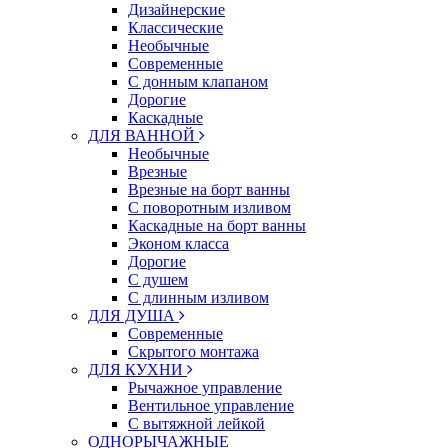
Дизайнерские
Классические
Необычные
Современные
С донным клапаном
Дорогие
Каскадные
ДЛЯ ВАННОЙ
Необычные
Врезные
Врезные на борт ванны
С поворотным изливом
Каскадные на борт ванны
Эконом класса
Дорогие
С душем
C длинным изливом
ДЛЯ ДУША
Современные
Скрытого монтажа
ДЛЯ КУХНИ
Рычажное управление
Вентильное управление
С вытяжной лейкой
ОДНОРЫЧАЖНЫЕ