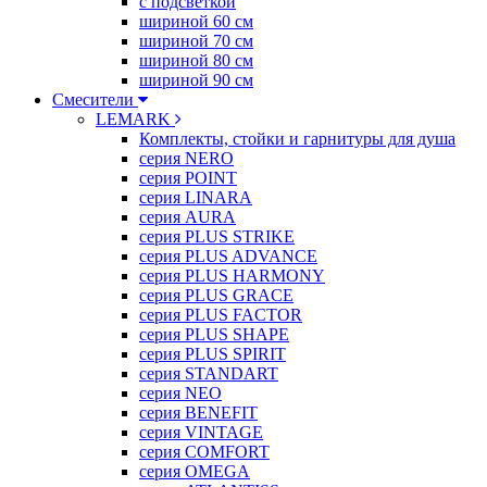
с подсветкой
шириной 60 см
шириной 70 см
шириной 80 см
шириной 90 см
Смесители
LEMARK
Комплекты, стойки и гарнитуры для душа
серия NERO
серия POINT
серия LINARA
серия AURA
серия PLUS STRIKE
серия PLUS ADVANCE
серия PLUS HARMONY
серия PLUS GRACE
серия PLUS FACTOR
серия PLUS SHAPE
серия PLUS SPIRIT
серия STANDART
серия NEO
серия BENEFIT
серия VINTAGE
серия COMFORT
серия OMEGA