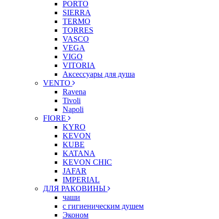
PORTO
SIERRA
TERMO
TORRES
VASCO
VEGA
VIGO
VITORIA
Аксессуары для душа
VENTO
Ravena
Tivoli
Napoli
FIORE
KYRO
KEVON
KUBE
KATANA
KEVON CHIC
JAFAR
IMPERIAL
ДЛЯ РАКОВИНЫ
чаши
с гигиеническим душем
Эконом