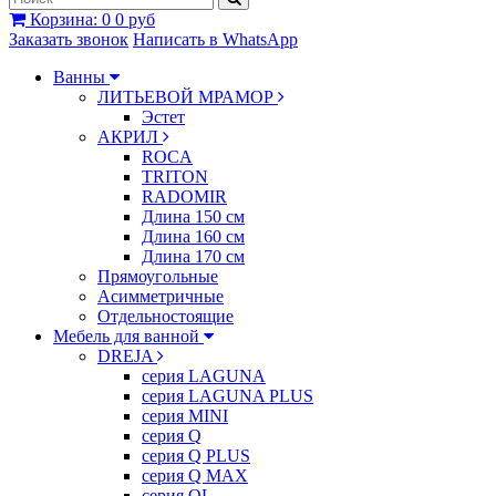
Корзина
:
0
0 руб
Заказать звонок
Написать в WhatsApp
Ванны
ЛИТЬЕВОЙ МРАМОР
Эстет
АКРИЛ
ROCA
TRITON
RADOMIR
Длина 150 см
Длина 160 см
Длина 170 см
Прямоугольные
Асимметричные
Отдельностоящие
Мебель для ванной
DREJA
серия LAGUNA
серия LAGUNA PLUS
серия MINI
серия Q
серия Q PLUS
серия Q MAX
серия QL