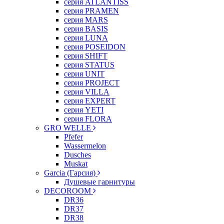
серия ATLANTISS
серия PRAMEN
серия MARS
серия BASIS
серия LUNA
серия POSEIDON
серия SHIFT
серия STATUS
серия UNIT
серия PROJECT
серия VILLA
серия EXPERT
серия YETI
серия FLORA
GRO WELLE
Pfefer
Wassermelon
Dusсhes
Muskat
Garcia (Гарсия)
Душевые гарнитуры
DECOROOM
DR36
DR37
DR38