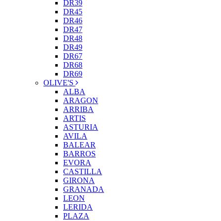
DR39
DR45
DR46
DR47
DR48
DR49
DR67
DR68
DR69
OLIVE'S
ALBA
ARAGON
ARRIBA
ARTIS
ASTURIA
AVILA
BALEAR
BARROS
EVORA
CASTILLA
GIRONA
GRANADA
LEON
LERIDA
PLAZA