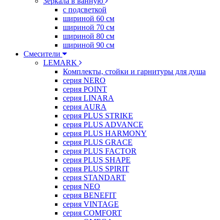
Зеркала в ванную
с подсветкой
шириной 60 см
шириной 70 см
шириной 80 см
шириной 90 см
Смесители
LEMARK
Комплекты, стойки и гарнитуры для душа
серия NERO
серия POINT
серия LINARA
серия AURA
серия PLUS STRIKE
серия PLUS ADVANCE
серия PLUS HARMONY
серия PLUS GRACE
серия PLUS FACTOR
серия PLUS SHAPE
серия PLUS SPIRIT
серия STANDART
серия NEO
серия BENEFIT
серия VINTAGE
серия COMFORT