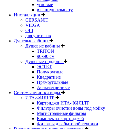
угловые
в ванную комнату
Инсталляции
CERSANIT
VIEGA
OLI
для унитазов
Душевые кабины
Душевые кабины
TRITON
90х90 см
Душевые поддоны
ЭСТЕТ
Полукруглые
Квадратные
Прямоугольные
Асимметричные
Системы очистки воды
ИТА-ФИЛЬТР
Картриджи ИТА-ФИЛЬТР
Фильтры очистки воды под мойку
Магистральные фильтры
Комплекты картриджей
Фильтры для бытовой техники
Гигиенические и моющие средства