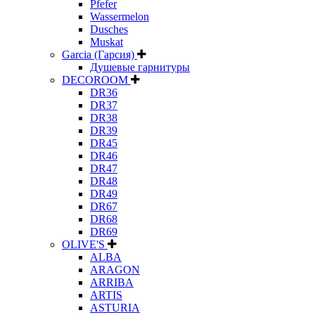
Pfefer
Wassermelon
Dusсhes
Muskat
Garcia (Гарсия)
Душевые гарнитуры
DECOROOM
DR36
DR37
DR38
DR39
DR45
DR46
DR47
DR48
DR49
DR67
DR68
DR69
OLIVE'S
ALBA
ARAGON
ARRIBA
ARTIS
ASTURIA