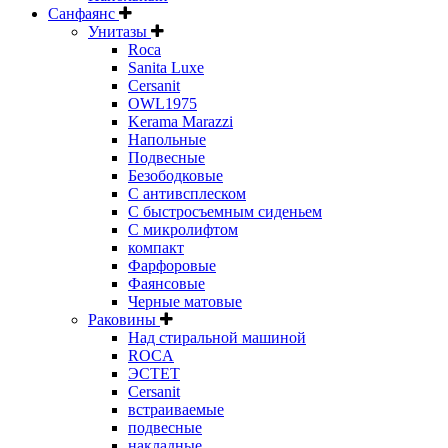
Санфаянс
Унитазы
Roca
Sanita Luxe
Cersanit
OWL1975
Kerama Marazzi
Напольные
Подвесные
Безободковые
С антивсплеском
С быстросъемным сиденьем
С микролифтом
компакт
Фарфоровые
Фаянсовые
Черные матовые
Раковины
Над стиральной машиной
ROCA
ЭСТЕТ
Cersanit
встраиваемые
подвесные
накладные