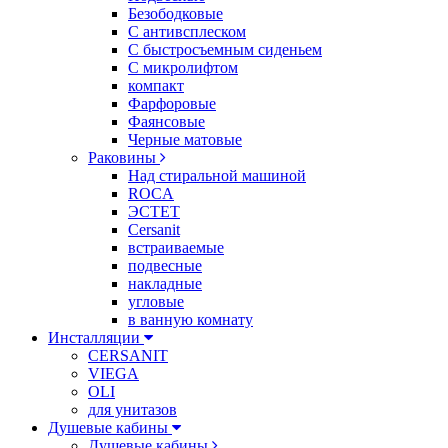
Безободковые
С антивсплеском
С быстросъемным сиденьем
С микролифтом
компакт
Фарфоровые
Фаянсовые
Черные матовые
Раковины
Над стиральной машиной
ROCA
ЭСТЕТ
Cersanit
встраиваемые
подвесные
накладные
угловые
в ванную комнату
Инсталляции
CERSANIT
VIEGA
OLI
для унитазов
Душевые кабины
Душевые кабины