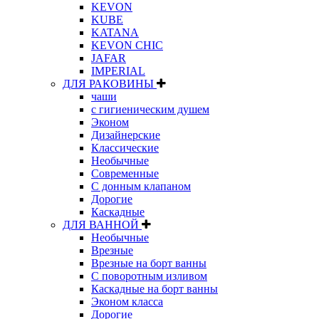
KEVON
KUBE
KATANA
KEVON CHIC
JAFAR
IMPERIAL
ДЛЯ РАКОВИНЫ
чаши
с гигиеническим душем
Эконом
Дизайнерские
Классические
Необычные
Современные
С донным клапаном
Дорогие
Каскадные
ДЛЯ ВАННОЙ
Необычные
Врезные
Врезные на борт ванны
С поворотным изливом
Каскадные на борт ванны
Эконом класса
Дорогие