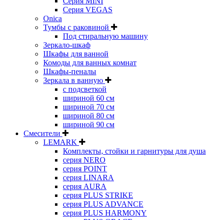
Серия MINI
Серия VEGAS
Onica
Тумбы с раковиной
Под стиральную машину
Зеркало-шкаф
Шкафы для ванной
Комоды для ванных комнат
Шкафы-пеналы
Зеркала в ванную
с подсветкой
шириной 60 см
шириной 70 см
шириной 80 см
шириной 90 см
Смесители
LEMARK
Комплекты, стойки и гарнитуры для душа
серия NERO
серия POINT
серия LINARA
серия AURA
серия PLUS STRIKE
серия PLUS ADVANCE
серия PLUS HARMONY