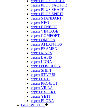
серия PLUS GRACE
серия PLUS FACTOR
серия PLUS SHAPE
серия PLUS SPIRIT
серия STANDART
серия NEO
серия BENEFIT
серия VINTAGE
серия COMFORT
серия OMEGA
серия ATLANTISS
серия PRAMEN
серия MARS
серия BASIS
серия LUNA
серия POSEIDON
серия SHIFT
серия STATUS
серия UNIT
серия PROJECT
серия VILLA
серия EXPERT
серия YETI
серия FLORA
GRO WELLE