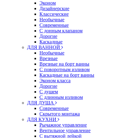
Эконом
Дизайнерские
Классические
Необычные
Современные
С донным клапаном
Дорогие
Каскадные
ДЛЯ ВАННОЙ
Необычные
Врезные
Врезные на борт ванны
С поворотным изливом
Каскадные на борт ванны
Эконом класса
Дорогие
С душем
C длинным изливом
ДЛЯ ДУША
Современные
Скрытого монтажа
ДЛЯ КУХНИ
Рычажное управление
Вентильное управление
С вытяжной лейкой