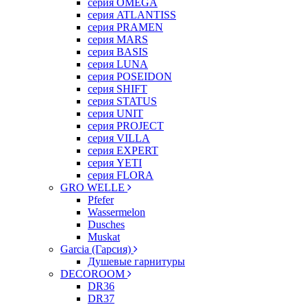
серия OMEGA
серия ATLANTISS
серия PRAMEN
серия MARS
серия BASIS
серия LUNA
серия POSEIDON
серия SHIFT
серия STATUS
серия UNIT
серия PROJECT
серия VILLA
серия EXPERT
серия YETI
серия FLORA
GRO WELLE
Pfefer
Wassermelon
Dusсhes
Muskat
Garcia (Гарсия)
Душевые гарнитуры
DECOROOM
DR36
DR37