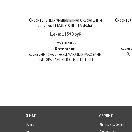
Смеситель для умывальника с каскадным
Смесител
Купить в один клик
В корзину
изливом LEMARK SHIFT LM4346C
Цена: 11590 руб
Есть в наличии
Категории:
серия 
ОД
серия SHIFT
Смесители
LEMARK
ДЛЯ РАКОВИНЫ
ОДНОРЫЧАЖНЫЕ
В СТИЛЕ HI-TECH
О НАС
СЕРВИС
Разное
Личный кабинет
Блог
Сравнение