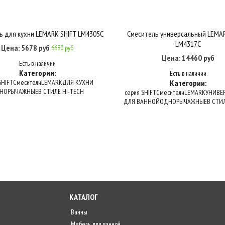
ь для кухни LEMARK SHIFT LM4305C
Смеситель универсальный LEMAR
Купить в один клик
В корзину
Купить в один клик
В корзину
LM4317C
Цена: 5678 руб
6680 руб
Цена: 14460 руб
Есть в наличии
Категории:
Есть в наличии
SHIFT
Смесители
LEMARK
ДЛЯ КУХНИ
Категории:
НОРЫЧАЖНЫЕ
В СТИЛЕ HI-TECH
серия SHIFT
Смесители
LEMARK
УНИВЕ
ДЛЯ ВАННОЙ
ОДНОРЫЧАЖНЫЕ
В СТИЛ
КАТАЛОГ
Ванны
Мебель для ванной