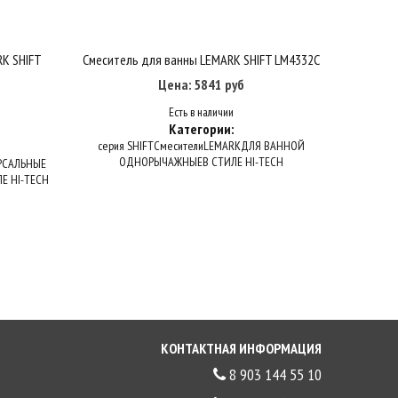
K SHIFT
Смеситель для ванны LEMARK SHIFT LM4332C
Смесител
Купить в один клик
В корзину
Цена: 5841 руб
Есть в наличии
Категории:
серия SHIFT
Смесители
LEMARK
ДЛЯ ВАННОЙ
ОДНОРЫЧАЖНЫЕ
В СТИЛЕ HI-TECH
РСАЛЬНЫЕ
серия 
Е HI-TECH
О
КОНТАКТНАЯ ИНФОРМАЦИЯ
8 903 144 55 10