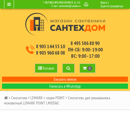
Войти
|
Г. МЫТИЩИ, ЯРОСЛАВСКОЕ ШОССЕ, Д.114.
E-mail:
santexdom@yandex.ru
Зарегистрироваться
8 495 586 80 90
8 903 144 55 10
ПН-СБ: 9:00- 19:00
8 903 960 68 08
ВС: 9:00 - 17:00
Каталог
0
Заказать звонок
Написать в WhatsApp
Смесители
LEMARK
серия POINT
Смеситель для умывальника
монолитный LEMARK POINT LM0306C