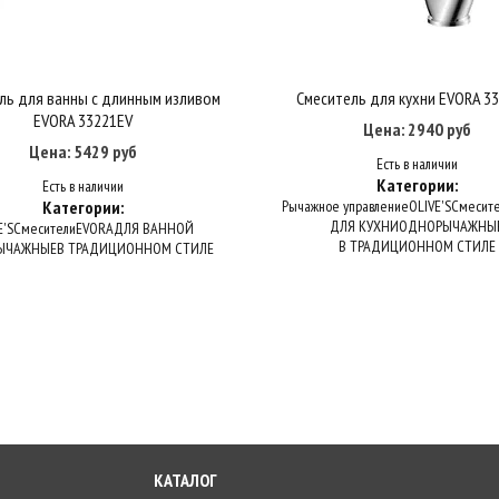
ль для ванны с длинным изливом
Смеситель для кухни EVORA 3
Купить в один клик
В корзину
Купить в один клик
В корзину
EVORA 33221EV
Цена: 2940 руб
Цена: 5429 руб
Есть в наличии
Категории:
Есть в наличии
Категории:
Рычажное управление
OLIVE'S
Смесит
ДЛЯ КУХНИ
ОДНОРЫЧАЖНЫ
E'S
Смесители
EVORA
ДЛЯ ВАННОЙ
В ТРАДИЦИОННОМ СТИЛЕ
ЫЧАЖНЫЕ
В ТРАДИЦИОННОМ СТИЛЕ
КАТАЛОГ