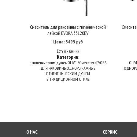
Смеситель для раковины с гигиенической
Смесите
Купить в один клик
В корзину
лейкой EVORA 33120EV
Цена: 5495 руб
Есть в наличии
Категории:
с гигиеническим душем
OLIVE'S
Смесители
EVORA
OLIV
ДЛЯ РАКОВИНЫ
ОДНОРЫЧАЖНЫЕ
ОДНОР
С ГИГИЕНИЧЕСКИМ ДУШЕМ
В ТРАДИЦИОННОМ СТИЛЕ
О НАС
СЕРВИС