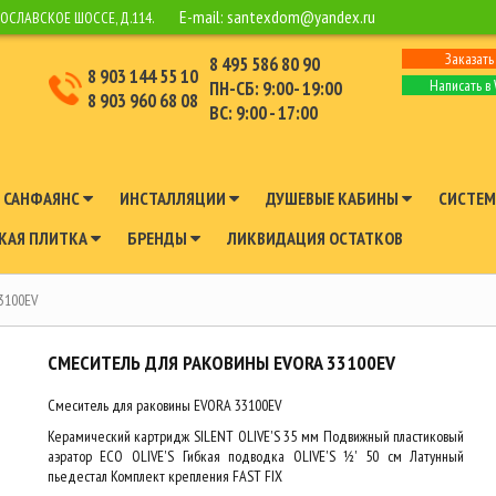
E-mail:
santexdom@yandex.ru
РОСЛАВСКОЕ ШОССЕ, Д.114.
Заказать
8 495 586 80 90
8 903 144 55 10
Написать в
ПН-СБ: 9:00- 19:00
8 903 960 68 08
ВС: 9:00 - 17:00
САНФАЯНС
ИНСТАЛЛЯЦИИ
ДУШЕВЫЕ КАБИНЫ
СИСТЕМ
КАЯ ПЛИТКА
БРЕНДЫ
ЛИКВИДАЦИЯ ОСТАТКОВ
3100EV
СМЕСИТЕЛЬ ДЛЯ РАКОВИНЫ EVORA 33100EV
Смеситель для раковины EVORA 33100EV
Керамический картридж SILENT OLIVE'S 35 мм Подвижный пластиковый
аэратор ECO OLIVE'S Гибкая подводка OLIVE'S ½' 50 см Латунный
пьедестал Комплект крепления FAST FIX