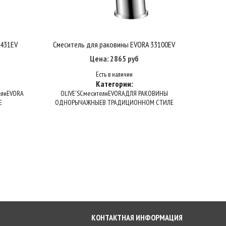
3431EV
Смеситель для раковины EVORA 33100EV
Смес
Купить в один клик
В корзину
Цена: 2865 руб
Есть в наличии
Категории:
ели
EVORA
OLIVE'S
Смесители
EVORA
ДЛЯ РАКОВИНЫ
Рычажно
Е
ОДНОРЫЧАЖНЫЕ
В ТРАДИЦИОННОМ СТИЛЕ
КОНТАКТНАЯ ИНФОРМАЦИЯ