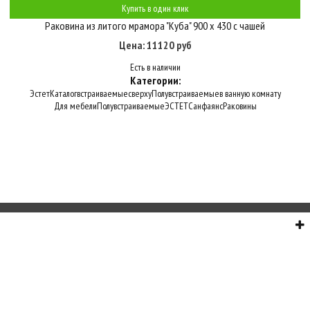
Купить в один клик
Раковина из литого мрамора "Куба" 900 х 430 с чашей
Цена: 11120 руб
Есть в наличии
Категории:
Эстет
Каталог
встраиваемые
сверху
Полувстраиваемые
в ванную комнату
Для мебели
Полувстраиваемые
ЭСТЕТ
Санфаянс
Раковины
О НАС
СЕРВИС
ИНФОРМАЦИЯ