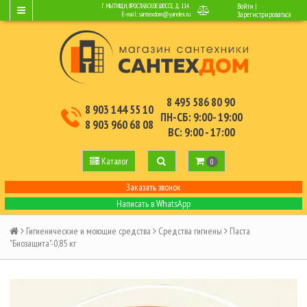
Войти
|
Г. МЫТИЩИ, ЯРОСЛАВСКОЕ ШОССЕ, Д.114.
E-mail:
santexdom@yandex.ru
Зарегистрироваться
8 495 586 80 90
8 903 144 55 10
ПН-СБ: 9:00- 19:00
8 903 960 68 08
ВС: 9:00 - 17:00
Каталог
0
Заказать звонок
Написать в WhatsApp
Гигиенические и моющие средства
Средства гигиены
Паста
"Биозащита"-0,85 кг