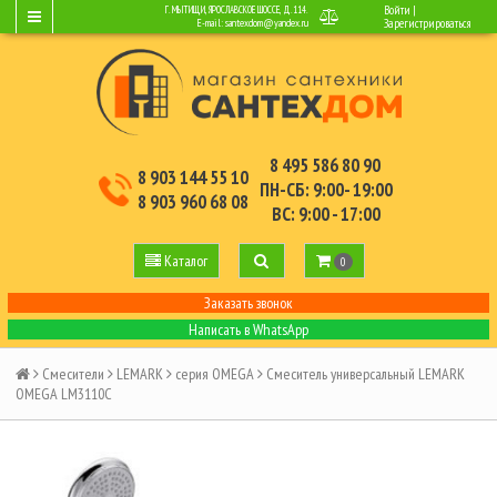
Войти
|
Г. МЫТИЩИ, ЯРОСЛАВСКОЕ ШОССЕ, Д.114.
E-mail:
santexdom@yandex.ru
Зарегистрироваться
8 495 586 80 90
8 903 144 55 10
ПН-СБ: 9:00- 19:00
8 903 960 68 08
ВС: 9:00 - 17:00
Каталог
0
Заказать звонок
Написать в WhatsApp
Смесители
LEMARK
серия OMEGA
Смеситель универсальный LEMARK
OMEGA LM3110C