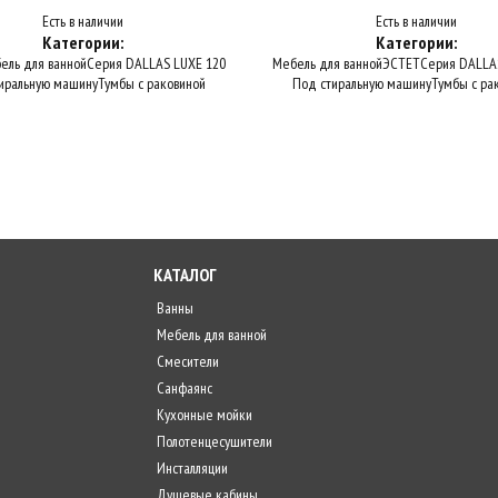
Есть в наличии
Есть в наличии
Категории:
Категории:
ель для ванной
Серия DALLAS LUXE 120
Мебель для ванной
ЭСТЕТ
Серия DALLA
иральную машину
Тумбы с раковиной
Под стиральную машину
Тумбы с ра
КАТАЛОГ
Ванны
Мебель для ванной
Смесители
Санфаянс
Кухонные мойки
Полотенцесушители
Инсталляции
Душевые кабины