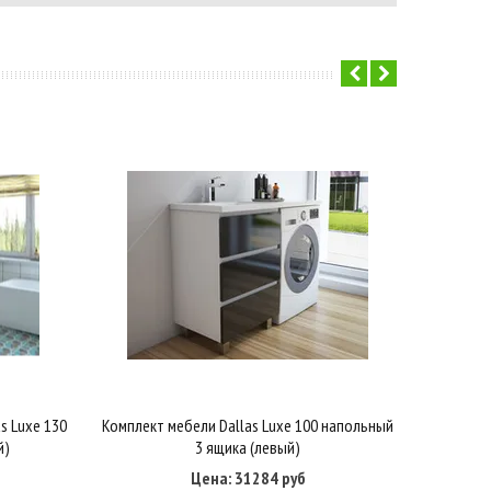
s Luxe 130
Комплект мебели Dallas Luxe 100 напольный
Комплект
Купить в один клик
В корзину
й)
3 ящика (левый)
Цена: 31284 руб