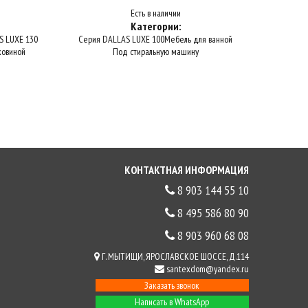
Есть в наличии
Категории:
S LUXE 130
Серия DALLAS LUXE 100
Мебель для ванной
ЭСТЕТ
Ме
ковиной
Под стиральную машину
Под с
КОНТАКТНАЯ ИНФОРМАЦИЯ
8 903 144 55 10
8 495 586 80 90
8 903 960 68 08
Г. МЫТИЩИ, ЯРОСЛАВСКОЕ ШОССЕ, Д.114
santexdom@yandex.ru
Заказать звонок
Написать в WhatsApp