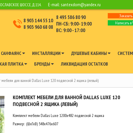
E-mail:
santexdom@yandex.ru
РОСЛАВСКОЕ ШОССЕ, Д.114.
Заказать
8 495 586 80 90
8 903 144 55 10
Написать в
ПН-СБ: 9:00- 19:00
8 903 960 68 08
ВС: 9:00 - 17:00
САНФАЯНС
ИНСТАЛЛЯЦИИ
ДУШЕВЫЕ КАБИНЫ
СИСТЕМ
КАЯ ПЛИТКА
БРЕНДЫ
ЛИКВИДАЦИЯ ОСТАТКОВ
 мебели для ванной Dallas Luxe 120 подвесной 2 ящика (левый)
КОМПЛЕКТ МЕБЕЛИ ДЛЯ ВАННОЙ DALLAS LUXE 120
ПОДВЕСНОЙ 2 ЯЩИКА (ЛЕВЫЙ)
Комплект мебели Dallas Luxe 1200х482 подвесной 2 ящика
Размер: (ШхГхВ) 548х476х607