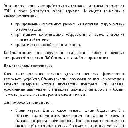
Электрические типы таких приборов изготавливаются в масляном (используется
ТЭН) и сухом (используется кабель) варианте. Их следует применять в
следующих ситуациях:
при проведении капитального ремонта, не затрагивая старую систему
снабжения водой;
при монтаже дополнительного оборудования в период отключения
отопительной системы;
при наличии переносной модели устройства.
Комбинированные полотенцесушители осуществляют работу с помощью
электрической энергии или ГВС. Они считаются наиболее практичными.
По материалам изготовления
Очень часто пристальное внимание уделяется внешнему оформлению и
поверхности устройства. Обычно компании производят сушилки из хромового и
латунного материала, который впоследствии полируется. Есть изделия,
оформленные дизайнерами с имитацией старинного стиля, золота и бронзы.
Также выпускаются модели с разной цветовой палитрой.
Для производства применяется:
Сталь черная
. Данное сырье является самым бюджетным. Оно
обладает такими минусами: шелушением поверхности из хрома и
быстрым распространением коррозии. При производстве используется
шовная труба с тонкими стенами. В случае использования монолитной