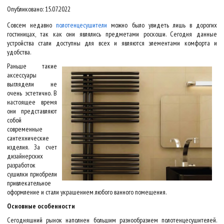
Опубликовано: 15.07.2022
Совсем недавно
полотенцесушители
можно было увидеть лишь в дорогих
гостиницах, так как они являлись предметами роскоши. Сегодня данные
устройства стали доступны для всех и являются элементами комфорта и
удобства.
Раньше такие
аксессуары
выглядели не
очень эстетично. В
настоящее время
они представляют
собой
современные
сантехнические
изделия. За счет
дизайнерских
разработок
сушилки приобрели
привлекательное
оформление и стали украшением любого ванного помещения.
Основные особенности
Сегодняшний рынок наполнен большим разнообразием полотенцесушителей.