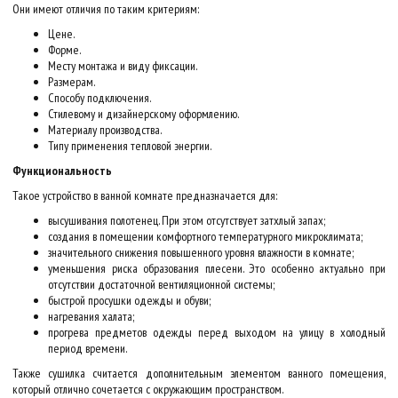
Они имеют отличия по таким критериям:
Цене.
Форме.
Месту монтажа и виду фиксации.
Размерам.
Способу подключения.
Стилевому и дизайнерскому оформлению.
Материалу производства.
Типу применения тепловой энергии.
Функциональность
Такое устройство в ванной комнате предназначается для:
высушивания полотенец. При этом отсутствует затхлый запах;
создания в помещении комфортного температурного микроклимата;
значительного снижения повышенного уровня влажности в комнате;
уменьшения риска образования плесени. Это особенно актуально при
отсутствии достаточной вентиляционной системы;
быстрой просушки одежды и обуви;
нагревания халата;
прогрева предметов одежды перед выходом на улицу в холодный
период времени.
Также сушилка считается дополнительным элементом ванного помещения,
который отлично сочетается с окружающим пространством.