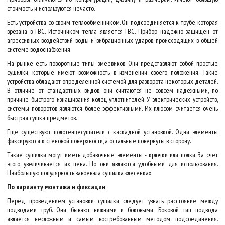
стоимость и используются нечасто.
Есть устройства со своим теплообменником. Он подсоединяется к трубе, которая
врезана в ГВС. Источником тепла является ГВС. Прибор надежно защищен от
агрессивных воздействий воды и вибрационных ударов, происходящих в общей
системе водоснабжения.
На рынке есть поворотные типы змеевиков. Они представляют собой простые
сушилки, которые имеют возможность в изменении своего положения. Такие
устройства обладают определенной системой для разворота некоторых деталей.
В отличие от стандартных видов, они считаются не совсем надежными, по
причине быстрого изнашивания колец-уплотнителей. У электрических устройств,
системы поворотов являются более эффективными. Их плюсом считается очень
быстрая сушка предметов.
Еще существуют полотенцесушители с каскадной установкой. Одни элементы
фиксируются к стеновой поверхности, а остальные повернуты в сторону.
Такие сушилки могут иметь добавочные элементы - крючки или полки. За счет
этого, увеличивается их цена. Но они являются удобными для использования.
Наибольшую популярность завоевала сушилка «лесенка».
По варианту монтажа и фиксации
Перед проведением установки сушилки, следует узнать расстояние между
подводами труб. Они бывают нижними и боковыми. Боковой тип подвода
является несложным и самым востребованным методом подсоединения.