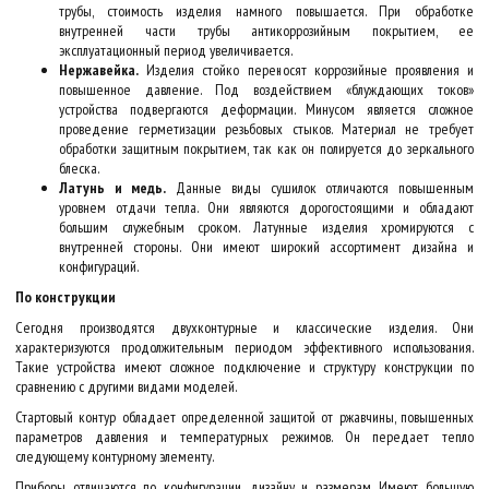
трубы, стоимость изделия намного повышается. При обработке
внутренней части трубы антикоррозийным покрытием, ее
эксплуатационный период увеличивается.
Нержавейка.
Изделия стойко переносят коррозийные проявления и
повышенное давление. Под воздействием «блуждающих токов»
устройства подвергаются деформации. Минусом является сложное
проведение герметизации резьбовых стыков. Материал не требует
обработки защитным покрытием, так как он полируется до зеркального
блеска.
Латунь и медь.
Данные виды сушилок отличаются повышенным
уровнем отдачи тепла. Они являются дорогостоящими и обладают
большим служебным сроком. Латунные изделия хромируются с
внутренней стороны. Они имеют широкий ассортимент дизайна и
конфигураций.
По конструкции
Сегодня производятся двухконтурные и классические изделия. Они
характеризуются продолжительным периодом эффективного использования.
Такие устройства имеют сложное подключение и структуру конструкции по
сравнению с другими видами моделей.
Стартовый контур обладает определенной защитой от ржавчины, повышенных
параметров давления и температурных режимов. Он передает тепло
следующему контурному элементу.
Приборы отличаются по конфигурации, дизайну и размерам. Имеют большую