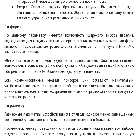
интерьеров. Имеют доступную стоимость и практичность
Ретро.
Сушилки покрыты бронзой или латунью. Выполнены в виде
имитации старинных поверхностей. Обладают уникальной конфигурацией,
являются украшением различных ванных комнат.
По форме
По данному параметру имеется возможность широкого выбора изделий,
подходящих для создания разных интерьеров. Классическими вариантами форм
являются - горизонтальные расположения элементов по типу букв «П» и «М»,
«змейка» и «лесенка».
«Лесенка» является самой удобной в использовании. Она предоставляет
возможность в сушке вещей по всей длине и обладает значительной площадью
обогрева помещения. «Змейка» имеет доступную стоимость.
Есть комбинированные модели приборов. Они обладают значительным
удобством. Еще имеются сушилки U-образной конфигурации. Они отличаются
минимализмом, эстетичным оформлением и для их расположения не требуется
много пространства.
По размеру
Размерные параметры устройств зависят от числа одновременно размещенных
полотенец. Сушилка должна быть не слишком заметной и большой.
Промежуток между подводками считается основным показателем при выборе
изделия. Полотенца быстрее сохнут, если устройство имеет значительную