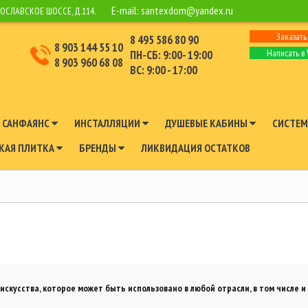
E-mail:
santexdom@yandex.ru
РОСЛАВСКОЕ ШОССЕ, Д.114.
Заказать
8 495 586 80 90
8 903 144 55 10
Написать в
ПН-СБ: 9:00- 19:00
8 903 960 68 08
ВС: 9:00 - 17:00
САНФАЯНС
ИНСТАЛЛЯЦИИ
ДУШЕВЫЕ КАБИНЫ
СИСТЕМ
КАЯ ПЛИТКА
БРЕНДЫ
ЛИКВИДАЦИЯ ОСТАТКОВ
кусства, которое может быть использовано в любой отрасли, в том числе и 