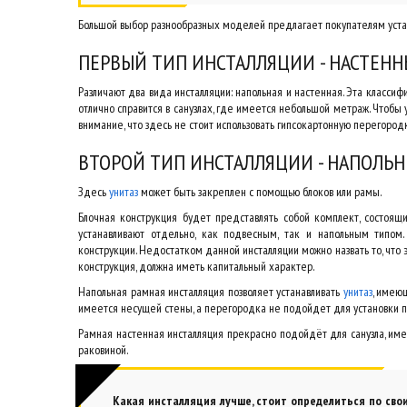
Большой выбор разнообразных моделей предлагает покупателям уст
ПЕРВЫЙ ТИП ИНСТАЛЛЯЦИИ - НАСТЕН
Различают два вида инсталляции: напольная и настенная. Эта класси
отлично справится в санузлах, где имеется небольшой метраж. Чтобы 
внимание, что здесь не стоит использовать гипсокартонную перегородк
ВТОРОЙ ТИП ИНСТАЛЛЯЦИИ - НАПОЛЬ
Здесь
унитаз
может быть закреплен с помощью блоков или рамы.
Блочная конструкция будет представлять собой комплект, состоящи
устанавливают отдельно, как подвесным, так и напольным типом
конструкции. Недостатком данной инсталляции можно назвать то, что 
конструкция, должна иметь капитальный характер.
Напольная рамная инсталляция позволяет устанавливать
унитаз
, имеющ
имеется несущей стены, а перегородка не подойдет для установки п
Рамная настенная инсталляция прекрасно подойдёт для санузла, и
раковиной.
Какая инсталляция лучше, стоит определиться по св