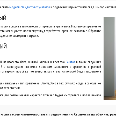
ановить
модели стандартных унитазов
и подвесных вариантов или биде. Выбор инсталля
НЫЙ
фикация пришла в зависимости от принципа крепления. Настенное крепление
установить унитаз по такому типу, потребуется прочное основание. Обратите
у, она не выдержит нагрузки.
НЫЙ
й из плоского бака, сливной кнопки и крепежа.
Унитаз
в таких ситуациях
. Эта конструкция является дешевым вариантом в сравнении с рамной
этот вариант подойдет не всем, так как стена, на которой будет закреплена
ий напольный тип крепления. Это удобно в тех случаях, когда в санузле не
одвесного типа.
меющего совмещённый характер. Отлично будет смотреться с подвешенной
оим финансовым возможностям и предпочтениям. Стоимость на обычную рамн