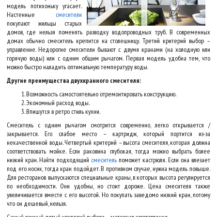
модель потихоньку угасает.
Настенные
смесители
покупают жильцы старых
домов, где нельзя поменять разводку водопроводных труб. В современных
домах обычно смеситель крепится на столешницу. Третий критерий выбор –
управление. Недорогие смесители бывают с двумя кранами (на холодную или
горячую воды) или с одним общим рычагом. Первая модель удобна тем, что
можно быстро наладить оптимальную температуру воды.
Другие преимущества двухкранного смесителя:
Возможность самостоятельно отремонтировать конструкцию.
Экономный расход воды.
Впишутся в ретро стиль кухни.
Смеситель с одним рычагом смотрится современно, легко открывается /
закрывается. Его слабое место – картридж, который портится из-за
некачественной воды. Четвертый критерий – высота смесителя, которая должна
соответствовать мойке. Если раковина глубокая, тогда можно выбрать более
низкий кран. Найти подходящий
смеситель
поможет кастрюля. Если она влезает
под его носик, тогда кран подойдет. В противном случае, нужна модель повыше.
Для ресторанов выпускаются специальные краны, в которых высота регулируется
по необходимости. Они удобны, но стоит дороже. Цена смесителя также
увеличивается вместе с его высотой. Но покупать заведомо низкий кран, потому
что он дешевый, нельзя.