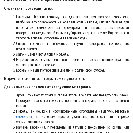
Самый важный, пятый критерий выбора – материал изготовления.
Смеситель производится из:
Пластика. Пластик используется для изготовления корпуса смесителя,
чтобы на его поверхности не оседали соли из воды, как это бывает при
нагревании смесителя из хромированной латуни. С пластиковой
поверхности следы солей кальция убираются гораздо легче. Внутренности
такого смесителя изготовлены из той же латуни.
Сплава кремния и алюминия (силумин). Смотрится неплохо, но
недолговечен.
Латуни. Самая популярная модель.
Нержавеющей стали. Цена выше, чем на никелированный кран, но
характеристики такие же.
Бронзы и меди. Интересный дизайн и долгий срок службы.
Встречаются смесители с покрытием латунного слоя.
Для напыления применяют следующие материалы:
Хром. Его наносят тонким слоем, чтобы придать его поверхности блеск.
Прослужит долго, но придется постоянно вытирать следы от пальцев и
капель.
Никель. Так же, как и хромированные, изготовлены из латуни. Матовые
смесители
, за которым просто ухаживать, но стоят они дороже
хромированных аналогов.
Камень, керамика. Изготовлены из латуни с покрытием из камня или
керамики. Эксклюзивные и дорогие модели, но долговечные.