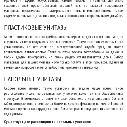
мрамора и других искусственных камней весьма гигиенична, длительно
сохраняет свой презентабельный внешний вид, на гладкой поверхности
материала практически не задерживается грязь и микроорганизмы. Такое
изделие очень часто делаются под заказ и выполняются в оригинальном дизайне.
ПЛАСТИКОВЫЕ УНИТАЗЫ
Акрил – является весьма востребованным материалом для изготовления ванн, но
и унитазы из него получаются весьма неплохие. Такую сантехнику очень легко
устанавливать, но вот срок ее эксплуатационной службы вряд ли может
похвастаться длительностью. Такие унитазы весьма востребованы на дачах и
любых других пристройках, но очень редко устанавливаются дома. Выбор
материала для вашего унитаза – это только полпути в этом процессе. Одним из
важнейших вопросов является выбор типа крепления сантехники.
НАПОЛЬНЫЕ УНИТАЗЫ
Скорее всего, именно такую установку вы видите чаще всего. Такое
расположение может встречаться как у кого-то дома, так и в общественных
структурах. В комплексе с таким унитазом обязательно идут анкерные болты и
гайки, которые ответственные за более надежную фиксацию на месте. Простой
монтаж и прочная конструкция играют большую роль в популярности именно этого
вида унитаза.
Существует две разновидности напольных унитазов: