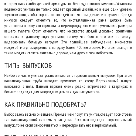
из строя каких либо деталей арматуры их без труда можно заменить. Установка
подвесного унитаза не только создает красивый дизайн, но и еще один уровень
звукоизоляции, чтобы скрыть от соседей все, что вы делаете в туалете. Среди
минусов следует отметить то, что инсталляционная рама должна быть
установлена в нишу или спрятана за перегородку, что может уменьшить размеры
вашего туалета. Стоит отметить, что множество людей довольно скептично
относятся к данному виду унитазов, потому что боятся, что они не смогут
выдерживать большую нагрузку. Это полнейшее заблуждение, множество
моделей могут выдерживать нагрузку более 400 килограмм. Но стоит знать, что
такие модели стоят значительно дороже, чем другие свои побратимы.
ТИПЫ ВЫПУСКОВ
Наиболее часто унитазы устанавливаются с горизонтальным выпуском. При этом
канализационная труба выходит прямиком со стену. Вертикальный выпуск
выводится с пола. Данный вариант очень редко встречается в квартирах и
больше подходит для загородных домов и дачных участков.
КАК ПРАВИЛЬНО ПОДОБРАТЬ?
Выбор здесь весьма очевиден. Прежде чем покупать унитаз, следует посмотреть
тип канализационной системы у вас дома. Если вам подходит горизонтальный
выпуск, то не стоит заморачиваться и перестраивать его в вертикальный.