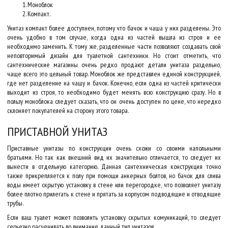
Моноблок
Компакт.
Унитаз компакт более доступнен, потому что бачок и чаша у них разделены. Это
очень удобно в том случае, когда одна из частей вышла из строя и ее
необходимо заменить. К тому же, разделенные части позволяют создавать свой
неповторимый дизайн для туалетной сантехники. Но стоит отметить, что
сантехнические магазины очень редко продают детали унитаза раздельно,
чаще всего это цельный товар. Моноблок же представлен единой конструкцией,
где нет разделение на чашу и бачок. Конечно, если одна из частей критически
выходит из строя, то необходимо будет менять всю конструкцию сразу. Но в
пользу моноблока следует сказать, что он очень доступен по цене, что нередко
склоняет покупателей на сторону этого товара.
ПРИСТАВНОЙ УНИТАЗ
Приставные унитазы по конструкции очень схожи со своими напольными
братьями. Но так как внешний вид их значительно отличается, то следует их
вынести в отдельную категорию. Данная сантехническая конструкция точно
также прикрепляется к полу при помощи анкерных болтов, но бачок для слива
воды имеет скрытую установку в стене или перегородке, что позволяет унитазу
более плотно прилегать к стене и прятать за корпусом подводящие и отводящие
трубы.
Если ваш туалет может позволить установку скрытых комуникаций, то следует
серьезно расценивать во внимание данный тип унитазов.