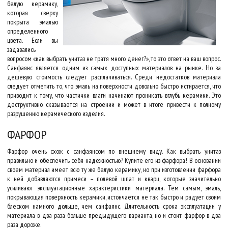
белую керамику,
которая сверху
покрыта эмалью
определенного
цвета. Если вы
задавались
вопросом «как выбрать унитаз не тратя много денег?», то это ответ на ваш вопрос.
Санфаянс является одним из самых доступных материалов на рынке. Но за
дешевую стоимость следует расплачиваться. Среди недостатков материала
следует отметить то, что эмаль на поверхности довольно быстро истирается, что
приводит к тому, что частички влаги начинают проникать вглубь керамики. Это
деструктивно сказывается на строении и может в итоге привести к полному
разрушению керамического изделия.
ФАРФОР
Фарфор очень схож c санфаянсом по внешнему виду. Как выбрать унитаз
правильно и обеспечить себя надежностью? Купите его из фарфора! В основании
своем материал имеет всю ту же белую керамику, но при изготовлении фарфора
к ней добавляются примеси – полевой шпат и кварц, которые значительно
усиливают эксплуатационные характеристики материала. Тем самым, эмаль,
покрывающая поверхность керамики, истончается не так быстро и радует своим
блеском намного дольше, чем санфаянс. Длительность срока эксплуатации у
материала в два раза больше предыдущего варианта, но и стоит фарфор в два
раза дороже.