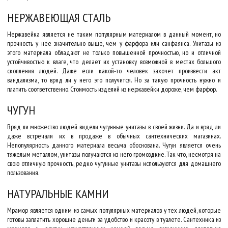
НЕРЖАВЕЮЩАЯ СТАЛЬ
Нержавейка является не таким популярным материалом в данный момент, но
прочность у нее значительно выше, чем у фарфора или санфаянса. Унитазы из
этого материала обладают не только повышенной прочностью, но и отличной
устойчивостью к влаге, что делает их установку возможной в местах большого
скопления людей. Даже если какой-то человек захочет произвести акт
вандализма, то вряд ли у него это получится. Но за такую прочность нужно и
платить соответственно. Стоимость изделий из нержавейки дороже, чем фарфор.
ЧУГУН
Вряд ли множество людей видели чугунные унитазы в своей жизни. Да и вряд ли
даже встречали их в продаже в обычных сантехнических магазинах.
Непопулярность данного материала весьма обоснована. Чугун является очень
тяжелым металлом, унитазы получаются из него громоздкие. Так что, несмотря на
свою отличную прочность, редко чугунные унитазы используются для домашнего
пользования.
НАТУРАЛЬНЫЕ КАМНИ
Мрамор является одним из самых популярных материалов у тех людей, которые
готовы заплатить хорошие деньги за удобство и красоту в туалете. Сантехника из