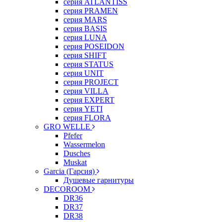
серия ATLANTISS
серия PRAMEN
серия MARS
серия BASIS
серия LUNA
серия POSEIDON
серия SHIFT
серия STATUS
серия UNIT
серия PROJECT
серия VILLA
серия EXPERT
серия YETI
серия FLORA
GRO WELLE
Pfefer
Wassermelon
Dusсhes
Muskat
Garcia (Гарсия)
Душевые гарнитуры
DECOROOM
DR36
DR37
DR38