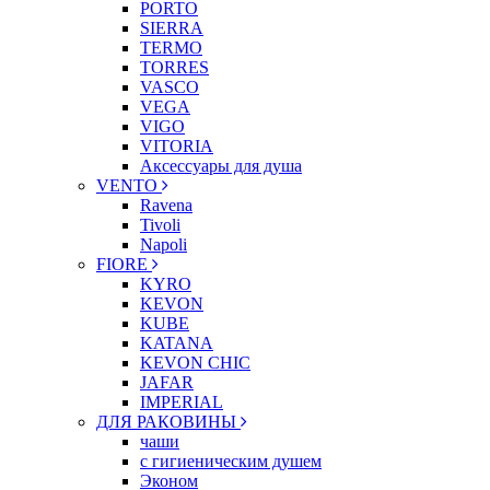
PORTO
SIERRA
TERMO
TORRES
VASCO
VEGA
VIGO
VITORIA
Аксессуары для душа
VENTO
Ravena
Tivoli
Napoli
FIORE
KYRO
KEVON
KUBE
KATANA
KEVON CHIC
JAFAR
IMPERIAL
ДЛЯ РАКОВИНЫ
чаши
с гигиеническим душем
Эконом