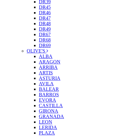
DR39
DR45
DR46
DR47
DR48
DR49
DR67
DR68
DR69
OLIVE'S
ALBA
ARAGON
ARRIBA
ARTIS
ASTURIA
AVILA
BALEAR
BARROS
EVORA
CASTILLA
GIRONA
GRANADA
LEON
LERIDA
PLAZA