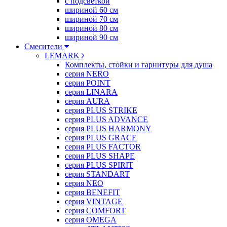
с подсветкой
шириной 60 см
шириной 70 см
шириной 80 см
шириной 90 см
Смесители
LEMARK
Комплекты, стойки и гарнитуры для душа
серия NERO
серия POINT
серия LINARA
серия AURA
серия PLUS STRIKE
серия PLUS ADVANCE
серия PLUS HARMONY
серия PLUS GRACE
серия PLUS FACTOR
серия PLUS SHAPE
серия PLUS SPIRIT
серия STANDART
серия NEO
серия BENEFIT
серия VINTAGE
серия COMFORT
серия OMEGA