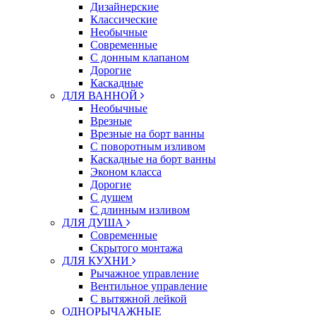
Дизайнерские
Классические
Необычные
Современные
С донным клапаном
Дорогие
Каскадные
ДЛЯ ВАННОЙ
Необычные
Врезные
Врезные на борт ванны
С поворотным изливом
Каскадные на борт ванны
Эконом класса
Дорогие
С душем
C длинным изливом
ДЛЯ ДУША
Современные
Скрытого монтажа
ДЛЯ КУХНИ
Рычажное управление
Вентильное управление
С вытяжной лейкой
ОДНОРЫЧАЖНЫЕ