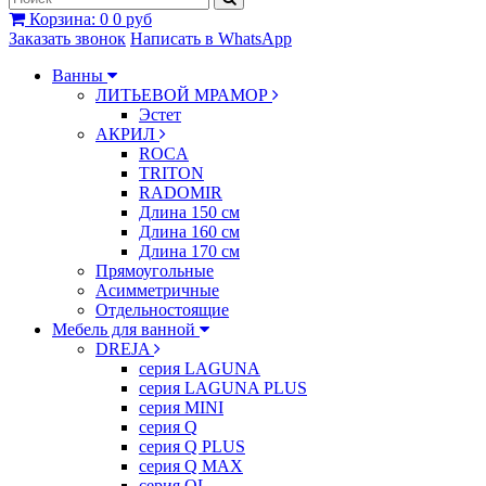
Корзина
:
0
0 руб
Заказать звонок
Написать в WhatsApp
Ванны
ЛИТЬЕВОЙ МРАМОР
Эстет
АКРИЛ
ROCA
TRITON
RADOMIR
Длина 150 см
Длина 160 см
Длина 170 см
Прямоугольные
Асимметричные
Отдельностоящие
Мебель для ванной
DREJA
серия LAGUNA
серия LAGUNA PLUS
серия MINI
серия Q
серия Q PLUS
серия Q MAX
серия QL